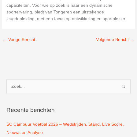
capaciteiten. Voor wie op zoek is naar een dynamische
sportervaring, biedt van Tongeren een uitstekende
jeugdopleiding, met een focus op ontwikkeling en sportplezier.
←
Vorige Bericht
Volgende Bericht
→
Z
o
e
k
Recente berichten
n
SC Cambuur Voetbal 2026 – Wedstrijden, Stand, Live Score,
a
Nieuws en Analyse
a