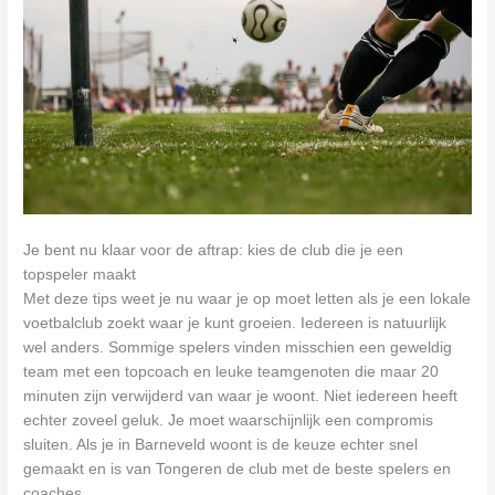
Je bent nu klaar voor de aftrap: kies de club die je een
topspeler maakt
Met deze tips weet je nu waar je op moet letten als je een lokale
voetbalclub zoekt waar je kunt groeien. Iedereen is natuurlijk
wel anders. Sommige spelers vinden misschien een geweldig
team met een topcoach en leuke teamgenoten die maar 20
minuten zijn verwijderd van waar je woont. Niet iedereen heeft
echter zoveel geluk. Je moet waarschijnlijk een compromis
sluiten. Als je in Barneveld woont is de keuze echter snel
gemaakt en is van Tongeren de club met de beste spelers en
coaches.