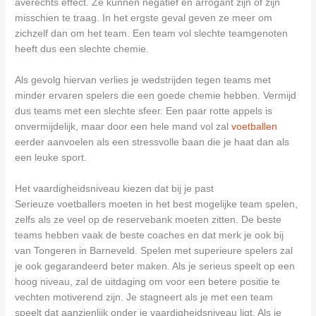
averechts effect. Ze kunnen negatief en arrogant zijn of zijn
misschien te traag. In het ergste geval geven ze meer om
zichzelf dan om het team. Een team vol slechte teamgenoten
heeft dus een slechte chemie.
Als gevolg hiervan verlies je wedstrijden tegen teams met
minder ervaren spelers die een goede chemie hebben. Vermijd
dus teams met een slechte sfeer. Een paar rotte appels is
onvermijdelijk, maar door een hele mand vol zal
voetballen
eerder aanvoelen als een stressvolle baan die je haat dan als
een leuke sport.
Het vaardigheidsniveau kiezen dat bij je past
Serieuze voetballers moeten in het best mogelijke team spelen,
zelfs als ze veel op de reservebank moeten zitten. De beste
teams hebben vaak de beste coaches en dat merk je ook bij
van Tongeren in Barneveld. Spelen met superieure spelers zal
je ook gegarandeerd beter maken. Als je serieus speelt op een
hoog niveau, zal de uitdaging om voor een betere positie te
vechten motiverend zijn. Je stagneert als je met een team
speelt dat aanzienlijk onder je vaardigheidsniveau ligt. Als je