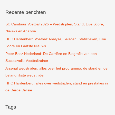
e
k
Recente berichten
n
SC Cambuur Voetbal 2026 – Wedstrijden, Stand, Live Score,
a
Nieuws en Analyse
a
r
HHC Hardenberg Voetbal: Analyse, Seizoen, Statistieken, Live
:
Score en Laatste Nieuws
Peter Bosz Nederland: De Carrière en Biografie van een
Succesvolle Voetbaltrainer
Arsenal wedstrijden: alles over het programma, de stand en de
belangrijkste wedstrijden
HHC Hardenberg: alles over wedstrijden, stand en prestaties in
de Derde Divisie
Tags