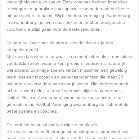
vaardigheid van elke speler. Deze coaches hebben intensieve
trainingen en gebruiken vaak speciale methoden om het beste
uit hun spelers te halen. Wij bij Voetbal Vereniging Zwanenburg
in Zwanenburg geloven daar ook in en hebben doelgerichte
coaches die altijd gaan voor de beste resultaten.
Je bent nu klaar voor de aftrap: kies de club die je een
topspeler maakt
Met deze tips weet je nu waar je op moet letten als je een lokale
voetbalclub zoekt waar je kunt groeien. Iedereen is natuurlijk
wel anders. Sommige spelers vinden misschien een geweldig
team met een topcoach en leuke teamgenoten die maar 20
minuten zijn verwijderd van waar je woont. Niet iedereen heeft
echter zoveel geluk. Je moet waarschijnlijk een compromis
sluiten. Als je in Zwanenburg woont is de keuze echter snel
gemaakt en is Voetbal Vereniging Zwanenburg de club met de
beste spelers en coaches.
De perfecte balans tussen discipline en plezier
De ideale coach heeft strenge eigenschappen, maar weet ook
hoe hij dingen leuk moet maken zonder de ontwikkeling van de