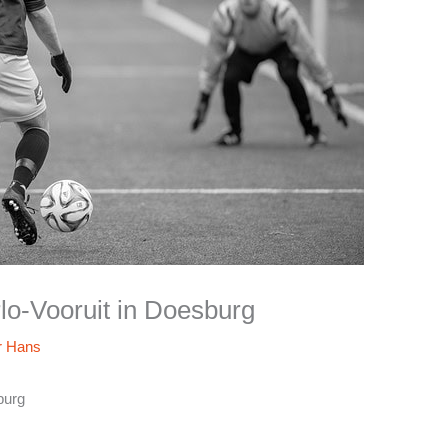
lo-Vooruit in Doesburg
r
Hans
burg