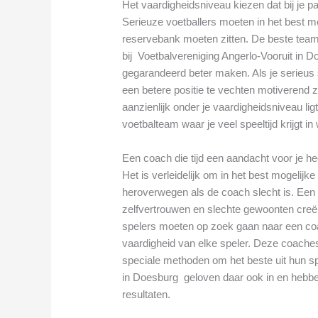
Het vaardigheidsniveau kiezen dat bij je p
Serieuze voetballers moeten in het best mo
reservebank moeten zitten. De beste tea
bij Voetbalvereniging Angerlo-Vooruit in D
gegarandeerd beter maken. Als je serieus 
een betere positie te vechten motiverend z
aanzienlijk onder je vaardigheidsniveau ligt
voetbalteam waar je veel speeltijd krijgt in
Een coach die tijd een aandacht voor je he
Het is verleidelijk om in het best mogelijk
heroverwegen als de coach slecht is. Een sl
zelfvertrouwen en slechte gewoonten creër
spelers moeten op zoek gaan naar een coa
vaardigheid van elke speler. Deze coache
speciale methoden om het beste uit hun spe
in Doesburg geloven daar ook in en hebben
resultaten.