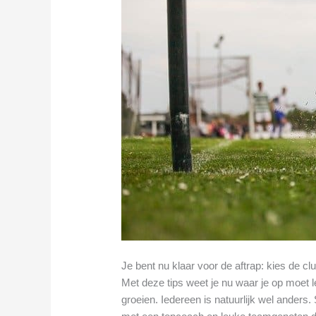
Je bent nu klaar voor de aftrap: kies de cl
Met deze tips weet je nu waar je op moet le
groeien. Iedereen is natuurlijk wel ander