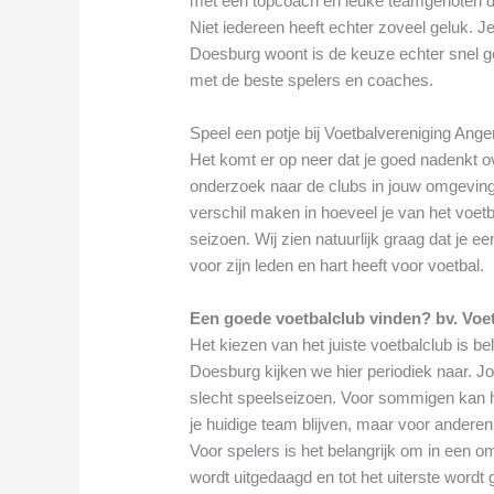
met een topcoach en leuke teamgenoten di
Niet iedereen heeft echter zoveel geluk. Je
Doesburg woont is de keuze echter snel ge
met de beste spelers en coaches.
Speel een potje bij Voetbalvereniging Ange
Het komt er op neer dat je goed nadenkt ov
onderzoek naar de clubs in jouw omgeving
verschil maken in hoeveel je van het voetba
seizoen. Wij zien natuurlijk graag dat je e
voor zijn leden en hart heeft voor voetbal.
Een goede voetbalclub vinden? bv. Voe
Het kiezen van het juiste voetbalclub is bel
Doesburg kijken we hier periodiek naar. J
slecht speelseizoen. Voor sommigen kan het
je huidige team blijven, maar voor anderen k
Voor spelers is het belangrijk om in een o
wordt uitgedaagd en tot het uiterste wordt 