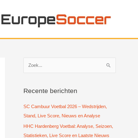
Z
o
e
k
Recente berichten
n
SC Cambuur Voetbal 2026 – Wedstrijden,
a
Stand, Live Score, Nieuws en Analyse
a
HHC Hardenberg Voetbal: Analyse, Seizoen,
r
Statistieken, Live Score en Laatste Nieuws
: