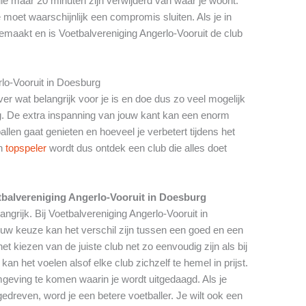
e maar 20 minuten zijn verwijderd van waar je woont.
 moet waarschijnlijk een compromis sluiten. Als je in
maakt en is Voetbalvereniging Angerlo-Vooruit de club
rlo-Vooruit in Doesburg
er wat belangrijk voor je is en doe dus zo veel mogelijk
. De extra inspanning van jouw kant kan een enorm
llen gaat genieten en hoeveel je verbetert tijdens het
en
topspeler
wordt dus ontdek een club die alles doet
tbalvereniging Angerlo-Vooruit in Doesburg
angrijk. Bij Voetbalvereniging Angerlo-Vooruit in
ouw keuze kan het verschil zijn tussen een goed en een
 kiezen van de juiste club net zo eenvoudig zijn als bij
an het voelen alsof elke club zichzelf te hemel in prijst.
mgeving te komen waarin je wordt uitgedaagd. Als je
gedreven, word je een betere voetballer. Je wilt ook een