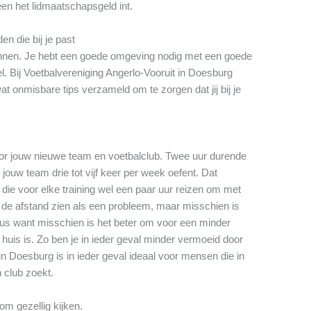
leen het lidmaatschapsgeld int.
n die bij je past
winnen. Je hebt een goede omgeving nodig met een goede
l. Bij Voetbalvereniging Angerlo-Vooruit in Doesburg
t onmisbare tips verzameld om te zorgen dat jij bij je
oor jouw nieuwe team en voetbalclub. Twee uur durende
 jouw team drie tot vijf keer per week oefent. Dat
die voor elke training wel een paar uur reizen om met
t de afstand zien als een probleem, maar misschien is
eus want misschien is het beter om voor een minder
 huis is. Zo ben je in ieder geval minder vermoeid door
in Doesburg is in ieder geval ideaal voor mensen die in
n club zoekt.
om gezellig kijken.