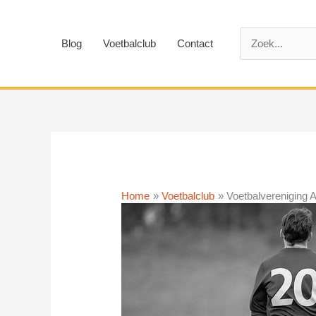
Ga
naar
Zoek
de
Blog
Voetbalclub
Contact
naar:
inhoud
Home
Voetbalclub
Voetbalvereniging 