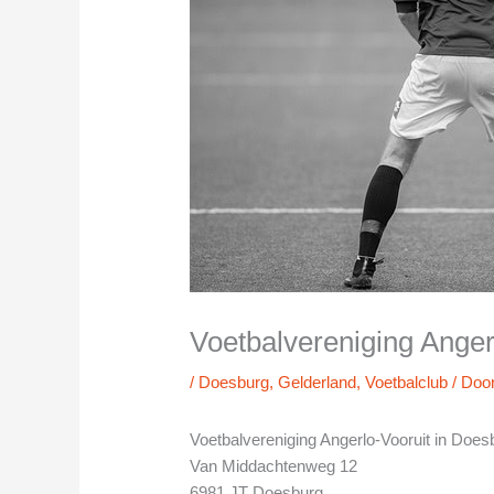
Voetbalvereniging Anger
/
Doesburg
,
Gelderland
,
Voetbalclub
/ Doo
Voetbalvereniging Angerlo-Vooruit in Does
Van Middachtenweg 12
6981 JT Doesburg