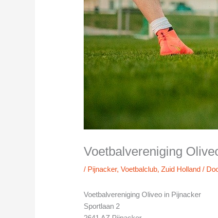
Voetbalvereniging Oliveo
/
Pijnacker
,
Voetbalclub
,
Zuid Holland
/ Do
Voetbalvereniging Oliveo in Pijnacker
Sportlaan 2
2641 AZ Pijnacker