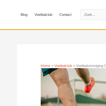
Ga
naar
Zoek
de
Blog
Voetbalclub
Contact
naar:
inhoud
Home
Voetbalclub
Voetbalvereniging O