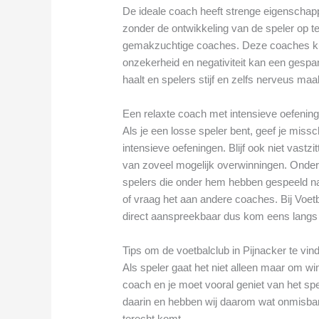
De ideale coach heeft strenge eigenschap
zonder de ontwikkeling van de speler op te 
gemakzuchtige coaches. Deze coaches ku
onzekerheid en negativiteit kan een gespan
haalt en spelers stijf en zelfs nerveus maa
Een relaxte coach met intensieve oefenin
Als je een losse speler bent, geef je mis
intensieve oefeningen. Blijf ook niet vast
van zoveel mogelijk overwinningen. Onder
spelers die onder hem hebben gespeeld na
of vraag het aan andere coaches. Bij Voetb
direct aanspreekbaar dus kom eens langs
Tips om de voetbalclub in Pijnacker te vinde
Als speler gaat het niet alleen maar om 
coach en je moet vooral geniet van het spel
daarin en hebben wij daarom wat onmisbare 
terecht komt.