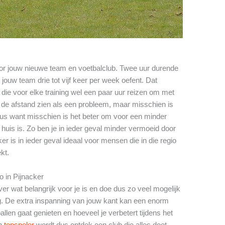
oor jouw nieuwe team en voetbalclub. Twee uur durende
 jouw team drie tot vijf keer per week oefent. Dat
die voor elke training wel een paar uur reizen om met
t de afstand zien als een probleem, maar misschien is
eus want misschien is het beter om voor een minder
 huis is. Zo ben je in ieder geval minder vermoeid door
er is in ieder geval ideaal voor mensen die in die regio
kt.
o in Pijnacker
er wat belangrijk voor je is en doe dus zo veel mogelijk
. De extra inspanning van jouw kant kan een enorm
llen gaat genieten en hoeveel je verbetert tijdens het
en
topspeler
wordt dus ontdek een club die alles doet