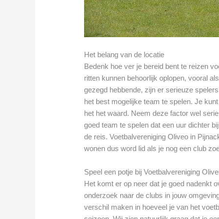
Het belang van de locatie
Bedenk hoe ver je bereid bent te reizen v
ritten kunnen behoorlijk oplopen, vooral als
gezegd hebbende, zijn er serieuze spelers 
het best mogelijke team te spelen. Je kun
het het waard. Neem deze factor wel seri
goed team te spelen dat een uur dichter bij
de reis. Voetbalvereniging Oliveo in Pijnack
wonen dus word lid als je nog een club zoe
Speel een potje bij Voetbalvereniging Olive
Het komt er op neer dat je goed nadenkt ov
onderzoek naar de clubs in jouw omgeving
verschil maken in hoeveel je van het voetba
seizoen. Wij zien natuurlijk graag dat je e