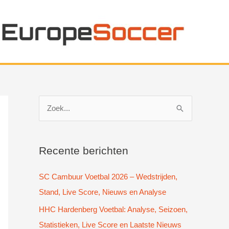
Z
o
e
k
Recente berichten
n
SC Cambuur Voetbal 2026 – Wedstrijden,
a
Stand, Live Score, Nieuws en Analyse
a
HHC Hardenberg Voetbal: Analyse, Seizoen,
r
Statistieken, Live Score en Laatste Nieuws
: