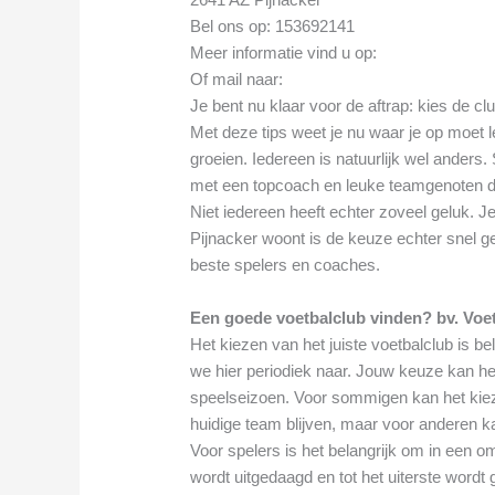
Bel ons op: 153692141
Meer informatie vind u op:
Of mail naar:
Je bent nu klaar voor de aftrap: kies de cl
Met deze tips weet je nu waar je op moet le
groeien. Iedereen is natuurlijk wel ander
met een topcoach en leuke teamgenoten di
Niet iedereen heeft echter zoveel geluk. Je
Pijnacker woont is de keuze echter snel g
beste spelers en coaches.
Een goede voetbalclub vinden? bv. Voet
Het kiezen van het juiste voetbalclub is bel
we hier periodiek naar. Jouw keuze kan het
speelseizoen. Voor sommigen kan het kiezen
huidige team blijven, maar voor anderen kan
Voor spelers is het belangrijk om in een o
wordt uitgedaagd en tot het uiterste wordt 