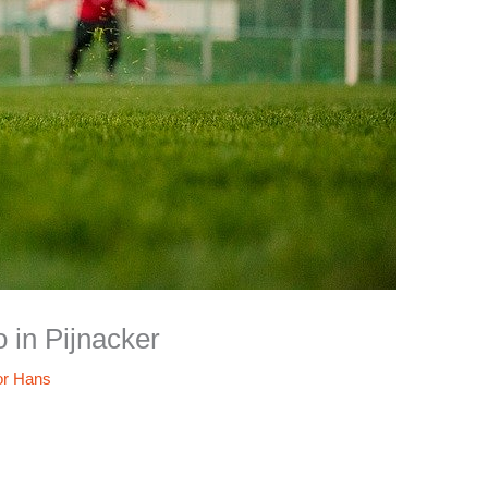
 in Pijnacker
or
Hans