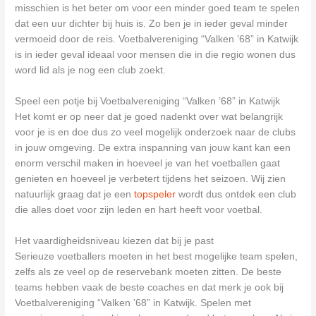
misschien is het beter om voor een minder goed team te spelen
dat een uur dichter bij huis is. Zo ben je in ieder geval minder
vermoeid door de reis. Voetbalvereniging “Valken ’68” in Katwijk
is in ieder geval ideaal voor mensen die in die regio wonen dus
word lid als je nog een club zoekt.
Speel een potje bij Voetbalvereniging “Valken ’68” in Katwijk
Het komt er op neer dat je goed nadenkt over wat belangrijk
voor je is en doe dus zo veel mogelijk onderzoek naar de clubs
in jouw omgeving. De extra inspanning van jouw kant kan een
enorm verschil maken in hoeveel je van het voetballen gaat
genieten en hoeveel je verbetert tijdens het seizoen. Wij zien
natuurlijk graag dat je een
topspeler
wordt dus ontdek een club
die alles doet voor zijn leden en hart heeft voor voetbal.
Het vaardigheidsniveau kiezen dat bij je past
Serieuze voetballers moeten in het best mogelijke team spelen,
zelfs als ze veel op de reservebank moeten zitten. De beste
teams hebben vaak de beste coaches en dat merk je ook bij
Voetbalvereniging “Valken ’68” in Katwijk. Spelen met