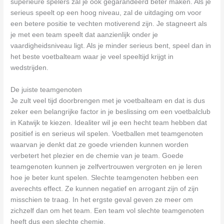
superieure spelers zal je ook gegarandeerd beter maken. Als je
serieus speelt op een hoog niveau, zal de uitdaging om voor
een betere positie te vechten motiverend zijn. Je stagneert als
je met een team speelt dat aanzienlijk onder je
vaardigheidsniveau ligt. Als je minder serieus bent, speel dan in
het beste voetbalteam waar je veel speeltijd krijgt in
wedstrijden.
De juiste teamgenoten
Je zult veel tijd doorbrengen met je voetbalteam en dat is dus
zeker een belangrijke factor in je beslissing om een voetbalclub
in Katwijk te kiezen. Idealiter wil je een hecht team hebben dat
positief is en serieus wil spelen. Voetballen met teamgenoten
waarvan je denkt dat ze goede vrienden kunnen worden
verbetert het plezier en de chemie van je team. Goede
teamgenoten kunnen je zelfvertrouwen vergroten en je leren
hoe je beter kunt spelen. Slechte teamgenoten hebben een
averechts effect. Ze kunnen negatief en arrogant zijn of zijn
misschien te traag. In het ergste geval geven ze meer om
zichzelf dan om het team. Een team vol slechte teamgenoten
heeft dus een slechte chemie.