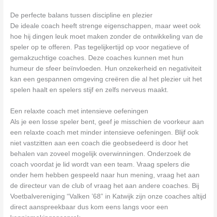
De perfecte balans tussen discipline en plezier
De ideale coach heeft strenge eigenschappen, maar weet ook
hoe hij dingen leuk moet maken zonder de ontwikkeling van de
speler op te offeren. Pas tegelijkertijd op voor negatieve of
gemakzuchtige coaches. Deze coaches kunnen met hun
humeur de sfeer beïnvloeden. Hun onzekerheid en negativiteit
kan een gespannen omgeving creëren die al het plezier uit het
spelen haalt en spelers stijf en zelfs nerveus maakt.
Een relaxte coach met intensieve oefeningen
Als je een losse speler bent, geef je misschien de voorkeur aan
een relaxte coach met minder intensieve oefeningen. Blijf ook
niet vastzitten aan een coach die geobsedeerd is door het
behalen van zoveel mogelijk overwinningen. Onderzoek de
coach voordat je lid wordt van een team. Vraag spelers die
onder hem hebben gespeeld naar hun mening, vraag het aan
de directeur van de club of vraag het aan andere coaches. Bij
Voetbalvereniging “Valken ’68” in Katwijk zijn onze coaches altijd
direct aanspreekbaar dus kom eens langs voor een