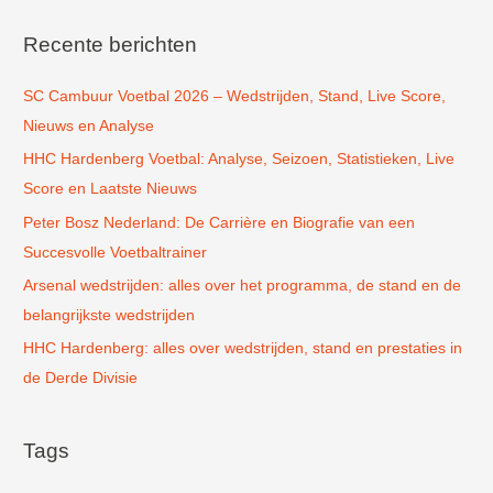
e
k
Recente berichten
n
SC Cambuur Voetbal 2026 – Wedstrijden, Stand, Live Score,
a
Nieuws en Analyse
a
r
HHC Hardenberg Voetbal: Analyse, Seizoen, Statistieken, Live
:
Score en Laatste Nieuws
Peter Bosz Nederland: De Carrière en Biografie van een
Succesvolle Voetbaltrainer
Arsenal wedstrijden: alles over het programma, de stand en de
belangrijkste wedstrijden
HHC Hardenberg: alles over wedstrijden, stand en prestaties in
de Derde Divisie
Tags