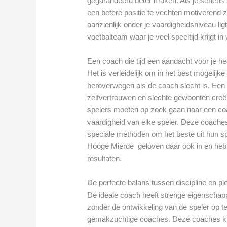
gegarandeerd beter maken. Als je serieus 
een betere positie te vechten motiverend z
aanzienlijk onder je vaardigheidsniveau ligt
voetbalteam waar je veel speeltijd krijgt in
Een coach die tijd een aandacht voor je he
Het is verleidelijk om in het best mogelijk
heroverwegen als de coach slecht is. Een sl
zelfvertrouwen en slechte gewoonten creër
spelers moeten op zoek gaan naar een coa
vaardigheid van elke speler. Deze coache
speciale methoden om het beste uit hun spel
Hooge Mierde geloven daar ook in en hebb
resultaten.
De perfecte balans tussen discipline en pl
De ideale coach heeft strenge eigenschap
zonder de ontwikkeling van de speler op te 
gemakzuchtige coaches. Deze coaches ku