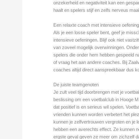
onzekerheid en negativiteit kan een gespan
haalt en spelers stijf en zelfs nerveus maa
Een relaxte coach met intensieve oefenin
Als je een losse speler bent, geef je mis
intensieve oefeningen. Blijf ook niet vast
van zoveel mogelijk overwinningen. Onder
spelers die onder hem hebben gespeeld na
of vraag het aan andere coaches. Bij Zaalv
coaches altijd direct aanspreekbaar dus
De juiste teamgenoten
Je zult veel tijd doorbrengen met je voetba
beslissing om een voetbalclub in Hooge Mie
dat positief is en serieus wil spelen. Voe
vrienden kunnen worden verbetert het ple
kunnen je zelfvertrouwen vergroten en je 
hebben een averechts effect. Ze kunnen nega
ergste geval geven ze meer om zichzelf 