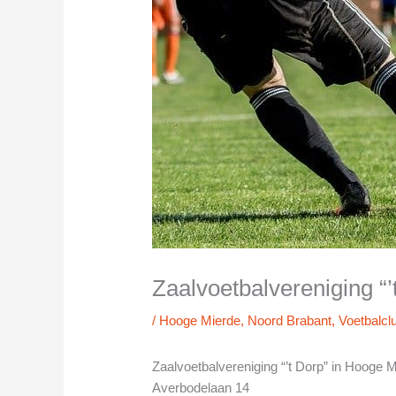
Zaalvoetbalvereniging “
/
Hooge Mierde
,
Noord Brabant
,
Voetbalcl
Zaalvoetbalvereniging “’t Dorp” in Hooge 
Averbodelaan 14