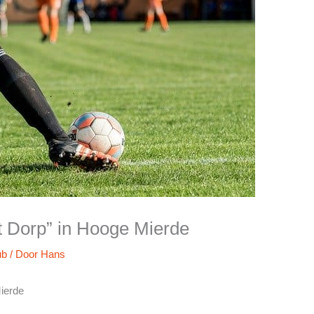
’t Dorp” in Hooge Mierde
ub
/ Door
Hans
Mierde