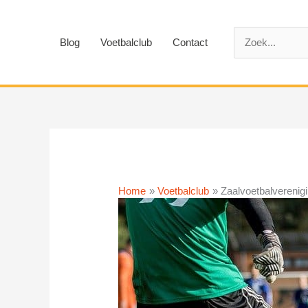
Ga
naar
Zoek
de
Blog
Voetbalclub
Contact
naar:
inhoud
Home
Voetbalclub
Zaalvoetbalverenigi