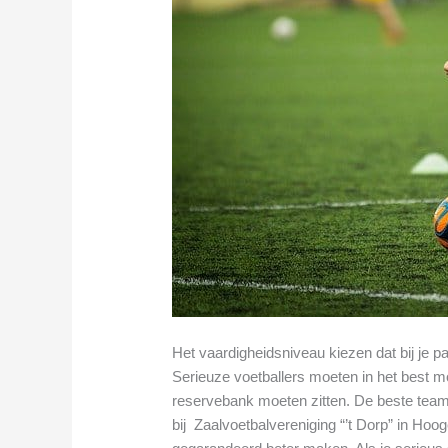
Het vaardigheidsniveau kiezen dat bij je p
Serieuze voetballers moeten in het best mo
reservebank moeten zitten. De beste tea
bij Zaalvoetbalvereniging “’t Dorp” in Hoo