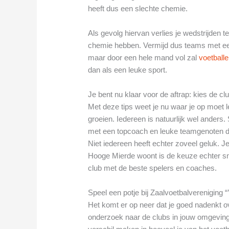
heeft dus een slechte chemie.
Als gevolg hiervan verlies je wedstrijden
chemie hebben. Vermijd dus teams met een 
maar door een hele mand vol zal
voetball
dan als een leuke sport.
Je bent nu klaar voor de aftrap: kies de cl
Met deze tips weet je nu waar je op moet le
groeien. Iedereen is natuurlijk wel ander
met een topcoach en leuke teamgenoten di
Niet iedereen heeft echter zoveel geluk. Je
Hooge Mierde woont is de keuze echter sne
club met de beste spelers en coaches.
Speel een potje bij Zaalvoetbalvereniging 
Het komt er op neer dat je goed nadenkt ov
onderzoek naar de clubs in jouw omgeving