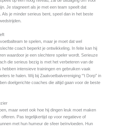
speelt op een hoog niveau, zal de uitdaging om voor
ijn. Je stagneert als je met een team speelt dat
. Als je minder serieus bent, speel dan in het beste
 wedstrijden.
eft
e voetbalteam te spelen, maar je moet dat wel
echte coach beperkt je ontwikkeling. In feite kan hij
en waardoor je een slechtere speler wordt. Serieuze
ch die serieus bezig is met het verbeteren van de
s hebben intensieve trainingen en gebruiken vaak
ers te halen. Wij bij Zaalvoetbalvereniging “’t Dorp” in
en doelgerichte coaches die altijd gaan voor de beste
ezier
pen, maar weet ook hoe hij dingen leuk moet maken
offeren. Pas tegelijkertijd op voor negatieve of
nnen met hun humeur de sfeer beïnvloeden. Hun