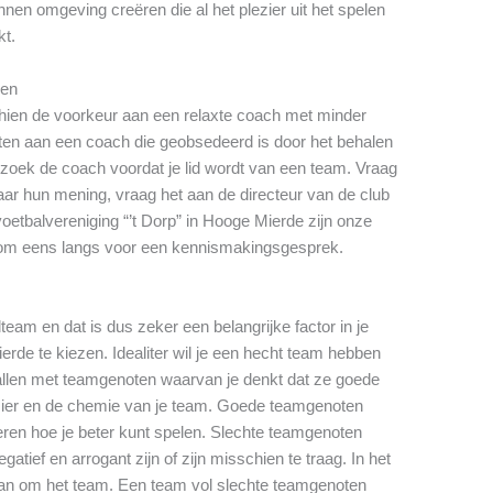
nen omgeving creëren die al het plezier uit het spelen
kt.
gen
schien de voorkeur aan een relaxte coach met minder
zitten aan een coach die geobsedeerd is door het behalen
zoek de coach voordat je lid wordt van een team. Vraag
ar hun mening, vraag het aan de directeur van de club
oetbalvereniging “’t Dorp” in Hooge Mierde zijn onze
 kom eens langs voor een kennismakingsgesprek.
lteam en dat is dus zeker een belangrijke factor in je
rde te kiezen. Idealiter wil je een hecht team hebben
tballen met teamgenoten waarvan je denkt dat ze goede
zier en de chemie van je team. Goede teamgenoten
leren hoe je beter kunt spelen. Slechte teamgenoten
tief en arrogant zijn of zijn misschien te traag. In het
dan om het team. Een team vol slechte teamgenoten