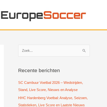
Z
o
e
k
Recente berichten
n
SC Cambuur Voetbal 2026 – Wedstrijden,
a
Stand, Live Score, Nieuws en Analyse
a
HHC Hardenberg Voetbal: Analyse, Seizoen,
r
Statistieken, Live Score en Laatste Nieuws
: