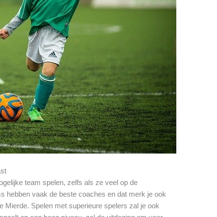
ast
gelijke team spelen, zelfs als ze veel op de
ms hebben vaak de beste coaches en dat merk je ook
ge Mierde. Spelen met superieure spelers zal je ook