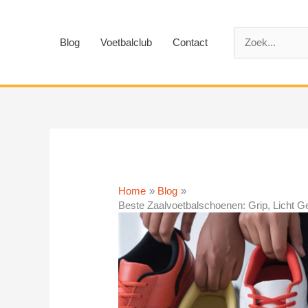
Ga
naar
Zoek
de
Blog
Voetbalclub
Contact
naar:
inhoud
Home
Blog
Beste Zaalvoetbalschoenen: Grip, Licht G