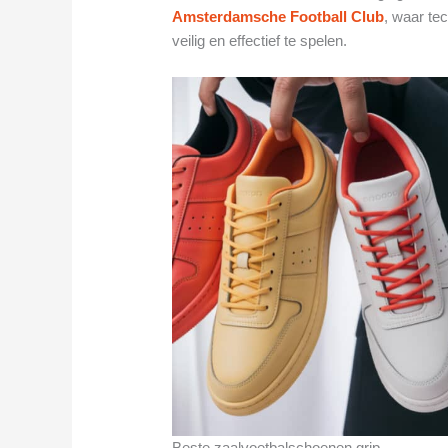
Amsterdamsche Football Club
, waar tec
veilig en effectief te spelen.
Beste zaalvoetbalschoenen grip