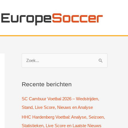
Z
o
e
k
Recente berichten
n
SC Cambuur Voetbal 2026 – Wedstrijden,
a
Stand, Live Score, Nieuws en Analyse
a
HHC Hardenberg Voetbal: Analyse, Seizoen,
r
Statistieken, Live Score en Laatste Nieuws
: