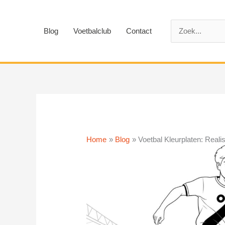
Ga
naar
Zoek
de
Blog
Voetbalclub
Contact
naar:
inhoud
Home
Blog
Voetbal Kleurplaten: Reali