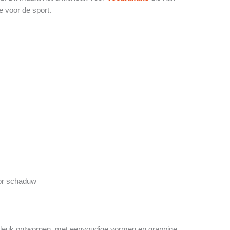
e voor de sport.
oor schaduw
en leuk ontworpen, met eenvoudige vormen en grappige