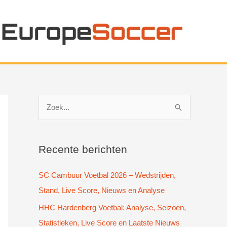
Z
o
e
k
Recente berichten
n
SC Cambuur Voetbal 2026 – Wedstrijden,
a
Stand, Live Score, Nieuws en Analyse
a
HHC Hardenberg Voetbal: Analyse, Seizoen,
r
Statistieken, Live Score en Laatste Nieuws
: