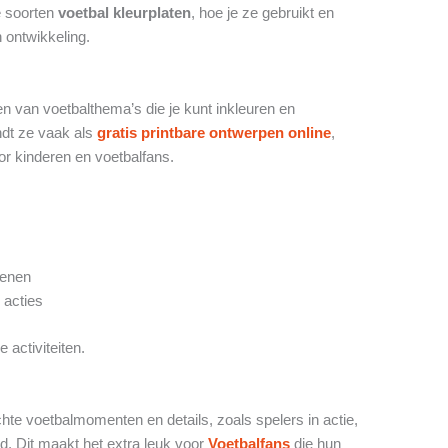
e soorten
voetbal kleurplaten
, hoe je ze gebruikt en
n ontwikkeling.
en van voetbalthema’s die je kunt inkleuren en
ndt ze vaak als
gratis printbare ontwerpen online
,
or kinderen en voetbalfans.
senen
 acties
e activiteiten.
chte voetbalmomenten en details, zoals spelers in actie,
d. Dit maakt het extra leuk voor
Voetbalfans
die hun