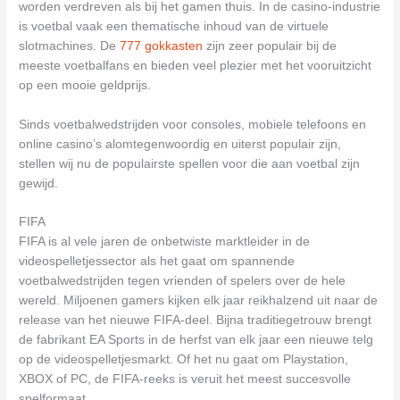
worden verdreven als bij het gamen thuis. In de casino-industrie
is voetbal vaak een thematische inhoud van de virtuele
slotmachines. De
777 gokkasten
zijn zeer populair bij de
meeste voetbalfans en bieden veel plezier met het vooruitzicht
op een mooie geldprijs.
Sinds voetbalwedstrijden voor consoles, mobiele telefoons en
online casino’s alomtegenwoordig en uiterst populair zijn,
stellen wij nu de populairste spellen voor die aan voetbal zijn
gewijd.
FIFA
FIFA is al vele jaren de onbetwiste marktleider in de
videospelletjessector als het gaat om spannende
voetbalwedstrijden tegen vrienden of spelers over de hele
wereld. Miljoenen gamers kijken elk jaar reikhalzend uit naar de
release van het nieuwe FIFA-deel. Bijna traditiegetrouw brengt
de fabrikant EA Sports in de herfst van elk jaar een nieuwe telg
op de videospelletjesmarkt. Of het nu gaat om Playstation,
XBOX of PC, de FIFA-reeks is veruit het meest succesvolle
spelformaat.