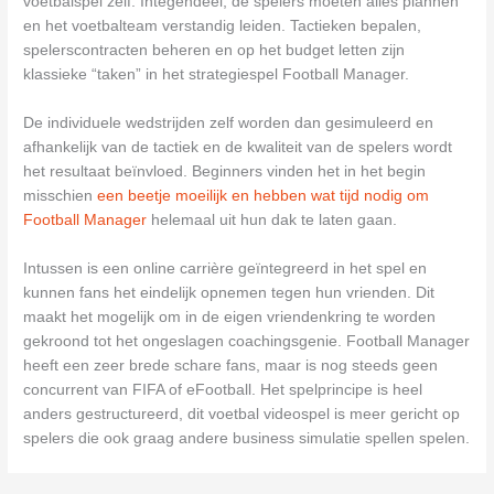
voetbalspel zelf. Integendeel, de spelers moeten alles plannen
en het voetbalteam verstandig leiden. Tactieken bepalen,
spelerscontracten beheren en op het budget letten zijn
klassieke “taken” in het strategiespel Football Manager.
De individuele wedstrijden zelf worden dan gesimuleerd en
afhankelijk van de tactiek en de kwaliteit van de spelers wordt
het resultaat beïnvloed. Beginners vinden het in het begin
misschien
een beetje moeilijk en hebben wat tijd nodig om
Football Manager
helemaal uit hun dak te laten gaan.
Intussen is een online carrière geïntegreerd in het spel en
kunnen fans het eindelijk opnemen tegen hun vrienden. Dit
maakt het mogelijk om in de eigen vriendenkring te worden
gekroond tot het ongeslagen coachingsgenie. Football Manager
heeft een zeer brede schare fans, maar is nog steeds geen
concurrent van FIFA of eFootball. Het spelprincipe is heel
anders gestructureerd, dit voetbal videospel is meer gericht op
spelers die ook graag andere business simulatie spellen spelen.