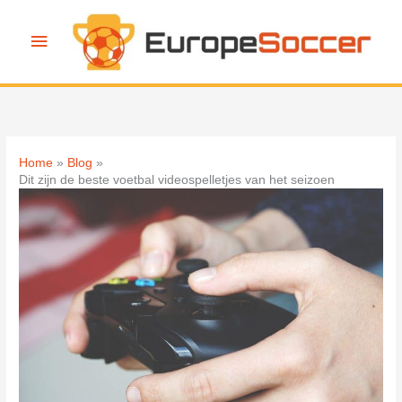
Ga
naar
Hoofdmenu
de
inhoud
Home
Blog
Dit zijn de beste voetbal videospelletjes van het seizoen