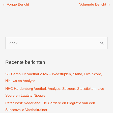
←
Vorige Bericht
Volgende Bericht
→
Z
o
e
k
Recente berichten
n
SC Cambuur Voetbal 2026 – Wedstrijden, Stand, Live Score,
a
Nieuws en Analyse
a
r
HHC Hardenberg Voetbal: Analyse, Seizoen, Statistieken, Live
:
Score en Laatste Nieuws
Peter Bosz Nederland: De Carrière en Biografie van een
Succesvolle Voetbaltrainer