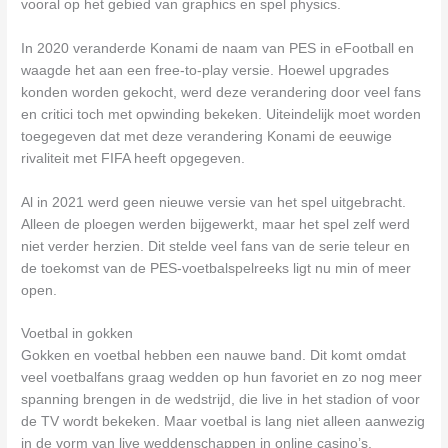
vooral op het gebied van graphics en spel physics.
In 2020 veranderde Konami de naam van PES in eFootball en
waagde het aan een free-to-play versie. Hoewel upgrades
konden worden gekocht, werd deze verandering door veel fans
en critici toch met opwinding bekeken. Uiteindelijk moet worden
toegegeven dat met deze verandering Konami de eeuwige
rivaliteit met FIFA heeft opgegeven.
Al in 2021 werd geen nieuwe versie van het spel uitgebracht.
Alleen de ploegen werden bijgewerkt, maar het spel zelf werd
niet verder herzien. Dit stelde veel fans van de serie teleur en
de toekomst van de PES-voetbalspelreeks ligt nu min of meer
open.
Voetbal in gokken
Gokken en voetbal hebben een nauwe band. Dit komt omdat
veel voetbalfans graag wedden op hun favoriet en zo nog meer
spanning brengen in de wedstrijd, die live in het stadion of voor
de TV wordt bekeken. Maar voetbal is lang niet alleen aanwezig
in de vorm van live weddenschappen in online casino’s.