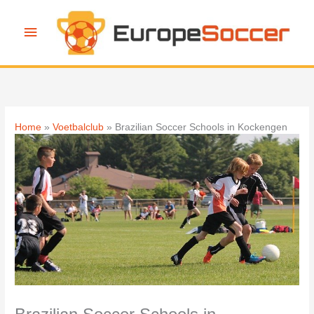
Ga
naar
Hoofdmenu
de
inhoud
Home
Voetbalclub
Brazilian Soccer Schools in Kockengen