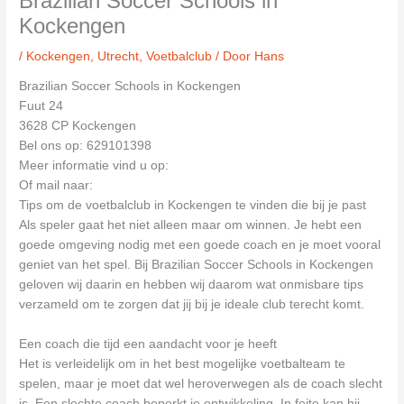
Brazilian Soccer Schools in
Kockengen
/
Kockengen
,
Utrecht
,
Voetbalclub
/ Door
Hans
Brazilian Soccer Schools in Kockengen
Fuut 24
3628 CP Kockengen
Bel ons op: 629101398
Meer informatie vind u op:
Of mail naar:
Tips om de voetbalclub in Kockengen te vinden die bij je past
Als speler gaat het niet alleen maar om winnen. Je hebt een
goede omgeving nodig met een goede coach en je moet vooral
geniet van het spel. Bij Brazilian Soccer Schools in Kockengen
geloven wij daarin en hebben wij daarom wat onmisbare tips
verzameld om te zorgen dat jij bij je ideale club terecht komt.
Een coach die tijd een aandacht voor je heeft
Het is verleidelijk om in het best mogelijke voetbalteam te
spelen, maar je moet dat wel heroverwegen als de coach slecht
is. Een slechte coach beperkt je ontwikkeling. In feite kan hij