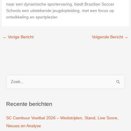
naar een dynamische sportervaring, biedt Brazilian Soccer
Schools een uitstekende jeugdopleiding, met een focus op
ontwikkeling en sportplezier.
←
Vorige Bericht
Volgende Bericht
→
Z
o
e
k
Recente berichten
n
SC Cambuur Voetbal 2026 – Wedstrijden, Stand, Live Score,
a
Nieuws en Analyse
a