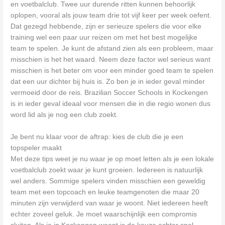
en voetbalclub. Twee uur durende ritten kunnen behoorlijk
oplopen, vooral als jouw team drie tot vijf keer per week oefent.
Dat gezegd hebbende, zijn er serieuze spelers die voor elke
training wel een paar uur reizen om met het best mogelijke
team te spelen. Je kunt de afstand zien als een probleem, maar
misschien is het het waard. Neem deze factor wel serieus want
misschien is het beter om voor een minder goed team te spelen
dat een uur dichter bij huis is. Zo ben je in ieder geval minder
vermoeid door de reis. Brazilian Soccer Schools in Kockengen
is in ieder geval ideaal voor mensen die in die regio wonen dus
word lid als je nog een club zoekt.
Je bent nu klaar voor de aftrap: kies de club die je een
topspeler maakt
Met deze tips weet je nu waar je op moet letten als je een lokale
voetbalclub zoekt waar je kunt groeien. Iedereen is natuurlijk
wel anders. Sommige spelers vinden misschien een geweldig
team met een topcoach en leuke teamgenoten die maar 20
minuten zijn verwijderd van waar je woont. Niet iedereen heeft
echter zoveel geluk. Je moet waarschijnlijk een compromis