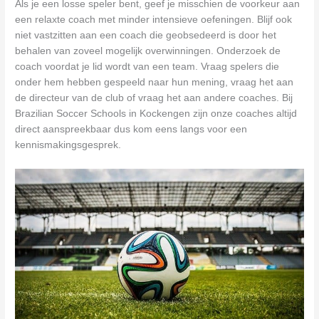
Als je een losse speler bent, geef je misschien de voorkeur aan
een relaxte coach met minder intensieve oefeningen. Blijf ook
niet vastzitten aan een coach die geobsedeerd is door het
behalen van zoveel mogelijk overwinningen. Onderzoek de
coach voordat je lid wordt van een team. Vraag spelers die
onder hem hebben gespeeld naar hun mening, vraag het aan
de directeur van de club of vraag het aan andere coaches. Bij
Brazilian Soccer Schools in Kockengen zijn onze coaches altijd
direct aanspreekbaar dus kom eens langs voor een
kennismakingsgesprek.