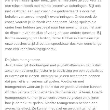
Als je een losse speler bent, geef je misschien de voorkeur aan
een relaxte coach met minder intensieve oefeningen. Blijf ook
niet vastzitten aan een coach die geobsedeerd is door het
behalen van zoveel mogelijk overwinningen. Onderzoek de
coach voordat je lid wordt van een team. Vraag spelers die
onder hem hebben gespeeld naar hun mening, vraag het aan
de directeur van de club of vraag het aan andere coaches. Bij
Korfbalvereniging tot Harding Onzer Ribben in Harmelen zijn
onze coaches altijd direct aanspreekbaar dus kom eens langs
voor een kennismakingsgesprek.
De juiste teamgenoten
Je zult veel tijd doorbrengen met je voetbalteam en dat is dus
zeker een belangrijke factor in je beslissing om een voetbalclub
in Harmelen te kiezen. Idealiter wil je een hecht team hebben
dat positief is en serieus wil spelen. Voetballen met
teamgenoten waarvan je denkt dat ze goede vrienden kunnen
worden verbetert het plezier en de chemie van je team. Goede
teamgenoten kunnen je zelfvertrouwen vergroten en je leren
hoe je beter kunt spelen. Slechte teamgenoten hebben een
averechts effect. Ze kunnen negatief en arrogant zijn of zijn