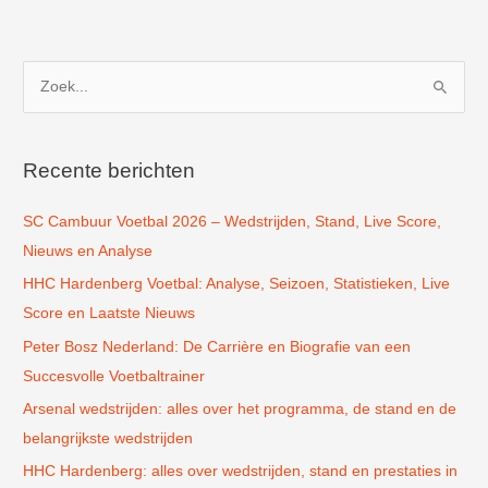
Z
o
e
k
Recente berichten
n
SC Cambuur Voetbal 2026 – Wedstrijden, Stand, Live Score,
a
Nieuws en Analyse
a
r
HHC Hardenberg Voetbal: Analyse, Seizoen, Statistieken, Live
:
Score en Laatste Nieuws
Peter Bosz Nederland: De Carrière en Biografie van een
Succesvolle Voetbaltrainer
Arsenal wedstrijden: alles over het programma, de stand en de
belangrijkste wedstrijden
HHC Hardenberg: alles over wedstrijden, stand en prestaties in