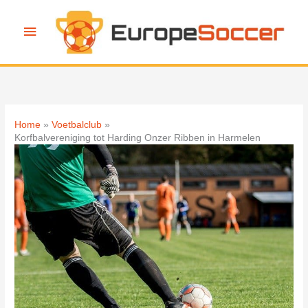
Ga
naar
Hoofdmenu
de
inhoud
Home
Voetbalclub
Korfbalvereniging tot Harding Onzer Ribben in Harmelen