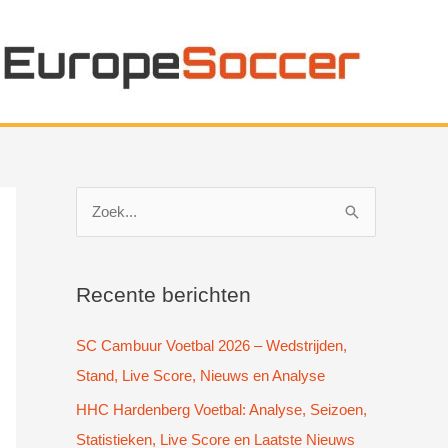
Z
o
e
k
Recente berichten
n
SC Cambuur Voetbal 2026 – Wedstrijden,
a
Stand, Live Score, Nieuws en Analyse
a
HHC Hardenberg Voetbal: Analyse, Seizoen,
r
Statistieken, Live Score en Laatste Nieuws
: