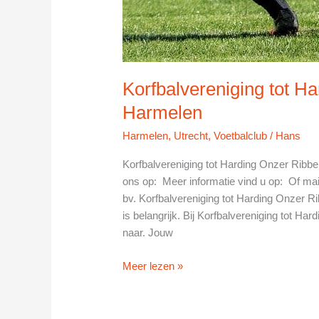
Korfbalvereniging tot H
Harmelen
Harmelen
,
Utrecht
,
Voetbalclub
/
Hans
Korfbalvereniging tot Harding Onzer Ribb
ons op: Meer informatie vind u op: Of ma
bv. Korfbalvereniging tot Harding Onzer R
is belangrijk. Bij Korfbalvereniging tot Ha
naar. Jouw
Korfbalvereniging
Meer lezen »
tot
Harding
Onzer