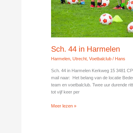
Sch. 44 in Harmelen
Harmelen
,
Utrecht
,
Voetbalclub
/
Hans
Sch. 44 in Harmelen Kerkweg 15 3481 CP 
mail naar: Het belang van de locatie Beden
team en voetbalclub. Twee uur durende ritt
tot vijf keer per
Sch.
Meer lezen »
44
in
Harmelen