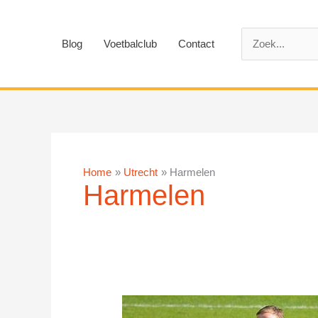
Ga
naar
Zoek
de
Blog
Voetbalclub
Contact
naar:
inhoud
Home
Utrecht
Harmelen
Harmelen