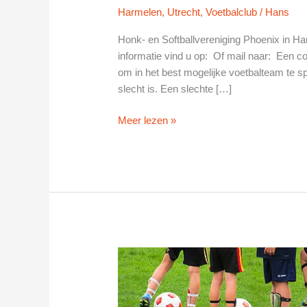
Harmelen
,
Utrecht
,
Voetbalclub
/
Hans
Honk- en Softballvereniging Phoenix in 
informatie vind u op: Of mail naar: Een coa
om in het best mogelijke voetbalteam te 
slecht is. Een slechte […]
Honk-
Meer lezen »
en
Softballvereniging
Phoenix
in
Harmelen