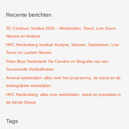
e
k
Recente berichten
n
SC Cambuur Voetbal 2026 – Wedstrijden, Stand, Live Score,
a
Nieuws en Analyse
a
r
HHC Hardenberg Voetbal: Analyse, Seizoen, Statistieken, Live
:
Score en Laatste Nieuws
Peter Bosz Nederland: De Carrière en Biografie van een
Succesvolle Voetbaltrainer
Arsenal wedstrijden: alles over het programma, de stand en de
belangrijkste wedstrijden
HHC Hardenberg: alles over wedstrijden, stand en prestaties in
de Derde Divisie
Tags