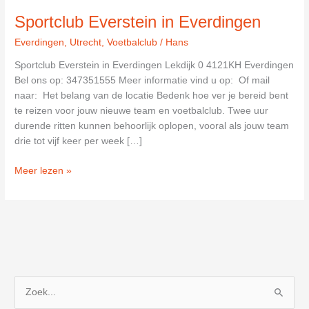
Sportclub Everstein in Everdingen
Everdingen
,
Utrecht
,
Voetbalclub
/
Hans
Sportclub Everstein in Everdingen Lekdijk 0 4121KH Everdingen
Bel ons op: 347351555 Meer informatie vind u op: Of mail
naar: Het belang van de locatie Bedenk hoe ver je bereid bent
te reizen voor jouw nieuwe team en voetbalclub. Twee uur
durende ritten kunnen behoorlijk oplopen, vooral als jouw team
drie tot vijf keer per week […]
Sportclub
Meer lezen »
Everstein
in
Everdingen
Z
o