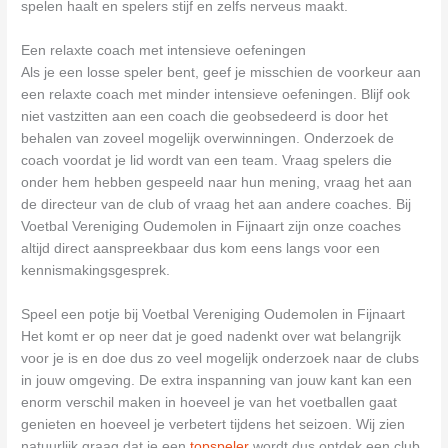
spelen haalt en spelers stijf en zelfs nerveus maakt.
Een relaxte coach met intensieve oefeningen
Als je een losse speler bent, geef je misschien de voorkeur aan
een relaxte coach met minder intensieve oefeningen. Blijf ook
niet vastzitten aan een coach die geobsedeerd is door het
behalen van zoveel mogelijk overwinningen. Onderzoek de
coach voordat je lid wordt van een team. Vraag spelers die
onder hem hebben gespeeld naar hun mening, vraag het aan
de directeur van de club of vraag het aan andere coaches. Bij
Voetbal Vereniging Oudemolen in Fijnaart zijn onze coaches
altijd direct aanspreekbaar dus kom eens langs voor een
kennismakingsgesprek.
Speel een potje bij Voetbal Vereniging Oudemolen in Fijnaart
Het komt er op neer dat je goed nadenkt over wat belangrijk
voor je is en doe dus zo veel mogelijk onderzoek naar de clubs
in jouw omgeving. De extra inspanning van jouw kant kan een
enorm verschil maken in hoeveel je van het voetballen gaat
genieten en hoeveel je verbetert tijdens het seizoen. Wij zien
natuurlijk graag dat je een
topspeler
wordt dus ontdek een club