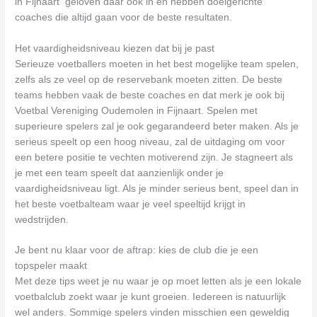
in Fijnaart geloven daar ook in en hebben doelgerichte
coaches die altijd gaan voor de beste resultaten.
Het vaardigheidsniveau kiezen dat bij je past
Serieuze voetballers moeten in het best mogelijke team spelen,
zelfs als ze veel op de reservebank moeten zitten. De beste
teams hebben vaak de beste coaches en dat merk je ook bij
Voetbal Vereniging Oudemolen in Fijnaart. Spelen met
superieure spelers zal je ook gegarandeerd beter maken. Als je
serieus speelt op een hoog niveau, zal de uitdaging om voor
een betere positie te vechten motiverend zijn. Je stagneert als
je met een team speelt dat aanzienlijk onder je
vaardigheidsniveau ligt. Als je minder serieus bent, speel dan in
het beste voetbalteam waar je veel speeltijd krijgt in
wedstrijden.
Je bent nu klaar voor de aftrap: kies de club die je een
topspeler maakt
Met deze tips weet je nu waar je op moet letten als je een lokale
voetbalclub zoekt waar je kunt groeien. Iedereen is natuurlijk
wel anders. Sommige spelers vinden misschien een geweldig