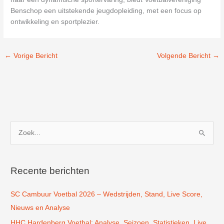
Benschop een uitstekende jeugdopleiding, met een focus op
ontwikkeling en sportplezier.
←
Vorige Bericht
Volgende Bericht
→
Z
o
e
k
Recente berichten
n
SC Cambuur Voetbal 2026 – Wedstrijden, Stand, Live Score,
a
Nieuws en Analyse
a
r
HHC Hardenberg Voetbal: Analyse, Seizoen, Statistieken, Live