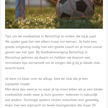
Tips om de voetbalclub in Benschop te vinden die bij je past
Als speler gaat het niet alleen maar om winnen. Je hebt een
goede omgeving nodig met een goede coach en je moet vooral
geniet van het spel. Bij Voetbalvereniging Benschop in
Benschop geloven wij daarin en hebben wij daarom wat
onmisbare tips verzameld om te zorgen dat jij bij je ideale club
terecht komt.
Je bent nu klaar voor de aftrap: kies de club die je een
topspeler maakt
Met deze tips weet je nu waar je op moet letten als je een lokale
voetbalclub zoekt waar je kunt groeien. Iedereen is natuurlijk
wel anders. Sommige spelers vinden misschien een geweldig
team met een topcoach en leuke teamgenoten die maar 20