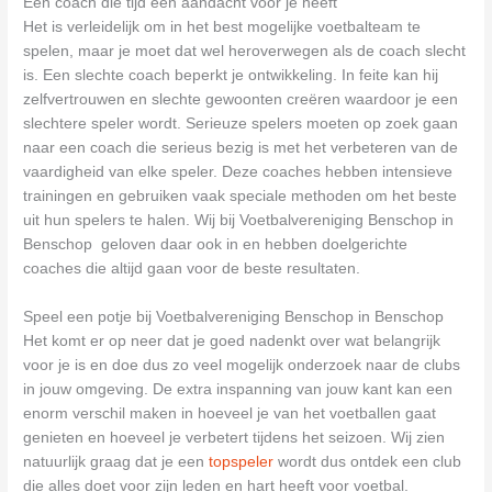
Een coach die tijd een aandacht voor je heeft
Het is verleidelijk om in het best mogelijke voetbalteam te
spelen, maar je moet dat wel heroverwegen als de coach slecht
is. Een slechte coach beperkt je ontwikkeling. In feite kan hij
zelfvertrouwen en slechte gewoonten creëren waardoor je een
slechtere speler wordt. Serieuze spelers moeten op zoek gaan
naar een coach die serieus bezig is met het verbeteren van de
vaardigheid van elke speler. Deze coaches hebben intensieve
trainingen en gebruiken vaak speciale methoden om het beste
uit hun spelers te halen. Wij bij Voetbalvereniging Benschop in
Benschop geloven daar ook in en hebben doelgerichte
coaches die altijd gaan voor de beste resultaten.
Speel een potje bij Voetbalvereniging Benschop in Benschop
Het komt er op neer dat je goed nadenkt over wat belangrijk
voor je is en doe dus zo veel mogelijk onderzoek naar de clubs
in jouw omgeving. De extra inspanning van jouw kant kan een
enorm verschil maken in hoeveel je van het voetballen gaat
genieten en hoeveel je verbetert tijdens het seizoen. Wij zien
natuurlijk graag dat je een
topspeler
wordt dus ontdek een club
die alles doet voor zijn leden en hart heeft voor voetbal.